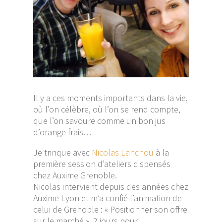
Il y a ces moments importants dans la vie,
où l’on célèbre, où l’on se rend compte,
que l’on savoure comme un bon jus
d’orange frais…
Je trinque avec
Nicolas Lanchou
à la
première session d’ateliers dispensés
chez Auxime Grenoble.
Nicolas intervient depuis des années chez
Auxime Lyon et m’a confié l’animation de
celui de Grenoble : « Positionner son offre
sur le marché ». 2 jours pour