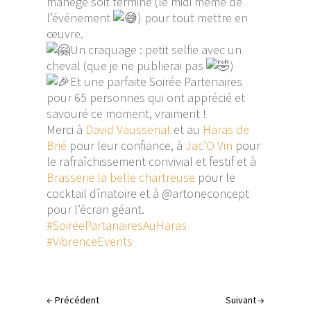
manège soit terminé (le midi même de
l’événement
) pour tout mettre en
œuvre.
Un
craquage : petit selfie avec un
cheval (que je ne publierai pas
)
Et une parfaite Soirée Partenaires
pour 65 personnes qui ont apprécié et
savouré ce moment, vraiment !
Merci à
David Vaussenat
et au
Haras de
Brié
pour leur confiance, à
Jac’O Vin
pour
le rafraîchissement convivial et festif et à
Brasserie la belle chartreuse
pour le
cocktail dînatoire et à @artoneconcept
pour l’écran géant.
#SoiréePartanairesAuHaras
#VibrenceEvents
←
Précédent
Suivant
→