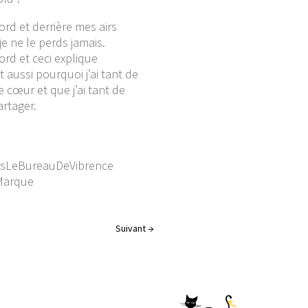
ord et derrière mes airs
je ne le perds jamais.
ord et ceci explique
 aussi pourquoi j’ai tant de
e cœur et que j’ai tant de
artager.
d
sLeBureauDeVibrence
Marque
Suivant
→