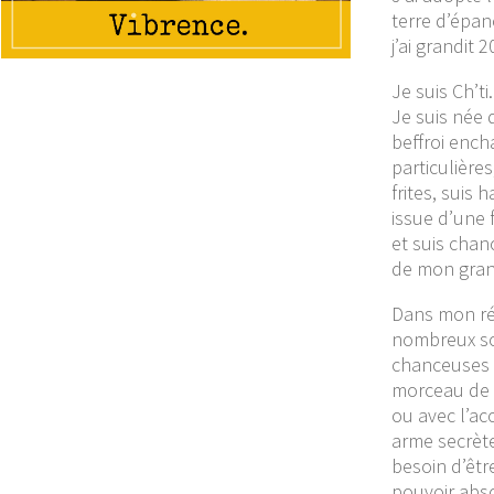
terre d’épan
j’ai grandit 
Je suis Ch’ti.
Je suis née 
beffroi ench
particulière
frites, suis 
issue d’une 
et suis chan
de mon gran
Dans mon ré
nombreux so
chanceuses 
morceau de 
ou avec l’acc
arme secrète
besoin d’êtr
pouvoir abso