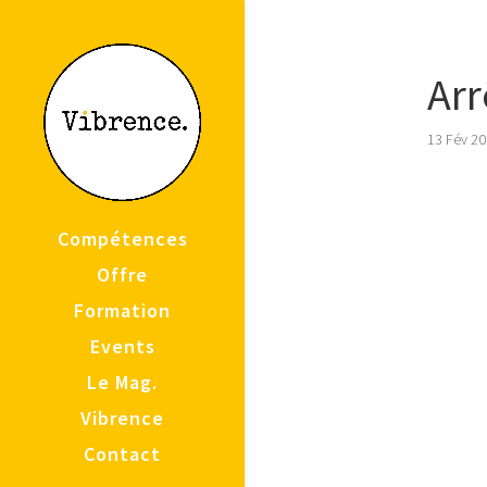
Arr
13 Fév 2
Compétences
Offre
Formation
Events
Le Mag.
Vibrence
Contact