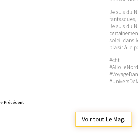
Je suis du N
fantasques, 
Je suis du N
certainement
soleil dans l
plaisir à le p
#chti
#AlloLeNor
#VoyageDan
#UniversDe
←
Précédent
Voir tout Le Mag.