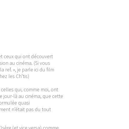
 et ceux qui ont découvert
sion au cinéma. (Si vous
a ref. », je parle ici du film
ez les Ch’tis)
et celles qui, comme moi, ont
e jour-là au cinéma, que cette
formulée quasi
ent n’était pas du tout
l’Isère (et vice versa) comme