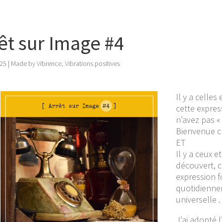
êt sur Image #4
025
|
Made by Vibrence
,
Vibrations positives
Il y a celles
cette expres
n’avez pas « l
Bienvenue ch
ET
Il y a ceux 
découvert, c
expression 
quotidiennem
universelle .
J’ai adopté 