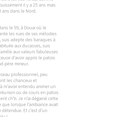
ouissement il y a 25 ans mais
20 ans dans le Nord.
dans le 59, à Douai où le
ante les rues de ses mélodies
s, suis adepte des baraques à
habituée aux ducasses, suis
famille aux valeurs fabuleuses
ceuse d’avoir appris le patois
d-père mineur.
seau professionnel, peu
nt les chanceux et
à m’avoir entendu animer un
réunion ou de cours en patois
ent ch’ti. Je n’ai dégainé cette
 que lorsque l’ambiance avait
e détendue. Et c’est d’un
lu !